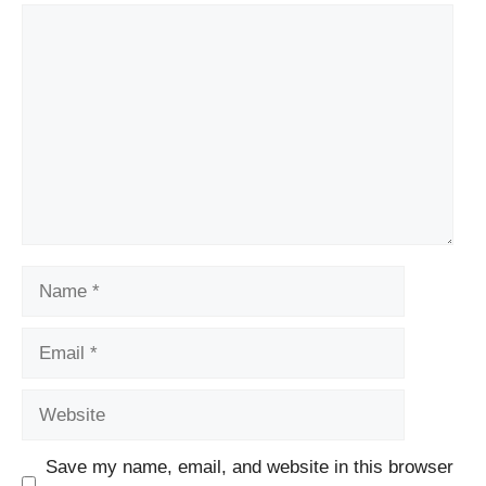
Comment
Name
Email
Website
Save my name, email, and website in this browser