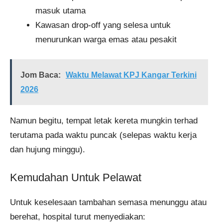
masuk utama
Kawasan drop-off yang selesa untuk
menurunkan warga emas atau pesakit
Jom Baca:
Waktu Melawat KPJ Kangar Terkini
2026
Namun begitu, tempat letak kereta mungkin terhad
terutama pada waktu puncak (selepas waktu kerja
dan hujung minggu).
Kemudahan Untuk Pelawat
Untuk keselesaan tambahan semasa menunggu atau
berehat, hospital turut menyediakan: