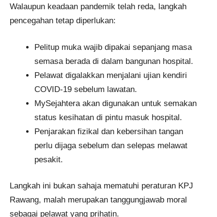
Walaupun keadaan pandemik telah reda, langkah
pencegahan tetap diperlukan:
Pelitup muka wajib dipakai sepanjang masa
semasa berada di dalam bangunan hospital.
Pelawat digalakkan menjalani ujian kendiri
COVID-19 sebelum lawatan.
MySejahtera akan digunakan untuk semakan
status kesihatan di pintu masuk hospital.
Penjarakan fizikal dan kebersihan tangan
perlu dijaga sebelum dan selepas melawat
pesakit.
Langkah ini bukan sahaja mematuhi peraturan KPJ
Rawang, malah merupakan tanggungjawab moral
sebagai pelawat yang prihatin.