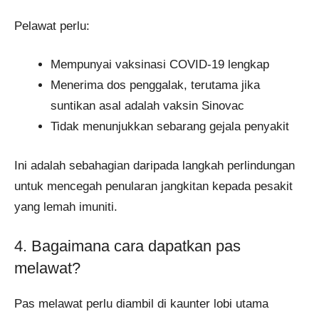
Pelawat perlu:
Mempunyai vaksinasi COVID-19 lengkap
Menerima dos penggalak, terutama jika
suntikan asal adalah vaksin Sinovac
Tidak menunjukkan sebarang gejala penyakit
Ini adalah sebahagian daripada langkah perlindungan
untuk mencegah penularan jangkitan kepada pesakit
yang lemah imuniti.
4. Bagaimana cara dapatkan pas
melawat?
Pas melawat perlu diambil di kaunter lobi utama