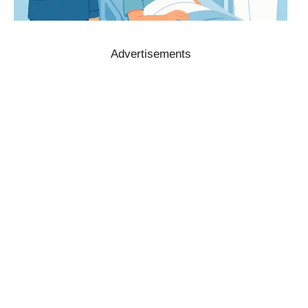
Advertisements