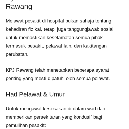
Rawang
Melawat pesakit di hospital bukan sahaja tentang
kehadiran fizikal, tetapi juga tanggungjawab sosial
untuk memastikan keselamatan semua pihak
termasuk pesakit, pelawat lain, dan kakitangan
perubatan.
KPJ Rawang telah menetapkan beberapa syarat
penting yang mesti dipatuhi oleh semua pelawat.
Had Pelawat & Umur
Untuk mengawal kesesakan di dalam wad dan
memberikan persekitaran yang kondusif bagi
pemulihan pesakit: