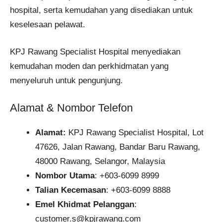
hospital, serta kemudahan yang disediakan untuk
keselesaan pelawat.
KPJ Rawang Specialist Hospital menyediakan
kemudahan moden dan perkhidmatan yang
menyeluruh untuk pengunjung.
Alamat & Nombor Telefon
Alamat:
KPJ Rawang Specialist Hospital, Lot
47626, Jalan Rawang, Bandar Baru Rawang,
48000 Rawang, Selangor, Malaysia
Nombor Utama
: +603-6099 8999
Talian Kecemasan
: +603-6099 8888
Emel Khidmat Pelanggan
:
customer.s@kpjrawang.com