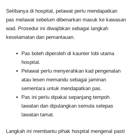
Setibanya di hospital, pelawat perlu mendapatkan
pas melawat sebelum dibenarkan masuk ke kawasan
wad. Prosedur ini diwajibkan sebagai langkah
keselamatan dan pemantauan.
Pas boleh diperoleh di kaunter lobi utama
hospital.
Pelawat perlu menyerahkan kad pengenalan
atau lesen memandu sebagai jaminan
sementara untuk mendapatkan pas.
Pas ini perlu dipakai sepanjang tempoh
lawatan dan dipulangkan semula selepas
lawatan tamat.
Langkah ini membantu pihak hospital mengenal pasti