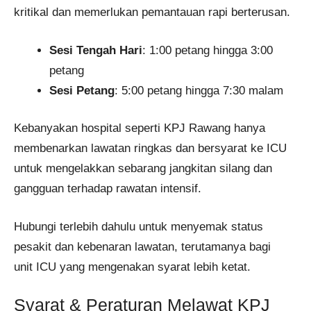
kritikal dan memerlukan pemantauan rapi berterusan.
Sesi Tengah Hari
: 1:00 petang hingga 3:00
petang
Sesi Petang
: 5:00 petang hingga 7:30 malam
Kebanyakan hospital seperti KPJ Rawang hanya
membenarkan lawatan ringkas dan bersyarat ke ICU
untuk mengelakkan sebarang jangkitan silang dan
gangguan terhadap rawatan intensif.
Hubungi terlebih dahulu untuk menyemak status
pesakit dan kebenaran lawatan, terutamanya bagi
unit ICU yang mengenakan syarat lebih ketat.
Syarat & Peraturan Melawat KPJ