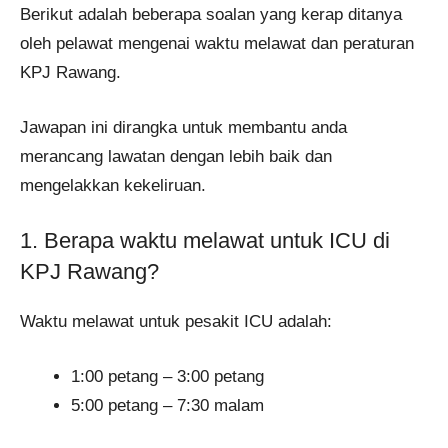
Berikut adalah beberapa soalan yang kerap ditanya
oleh pelawat mengenai waktu melawat dan peraturan
KPJ Rawang.
Jawapan ini dirangka untuk membantu anda
merancang lawatan dengan lebih baik dan
mengelakkan kekeliruan.
1. Berapa waktu melawat untuk ICU di
KPJ Rawang?
Waktu melawat untuk pesakit ICU adalah:
1:00 petang – 3:00 petang
5:00 petang – 7:30 malam