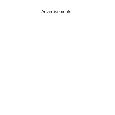
Advertisements