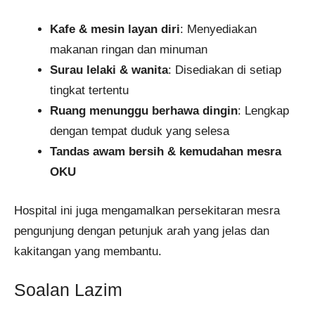
Kafe & mesin layan diri
: Menyediakan
makanan ringan dan minuman
Surau lelaki & wanita
: Disediakan di setiap
tingkat tertentu
Ruang menunggu berhawa dingin
: Lengkap
dengan tempat duduk yang selesa
Tandas awam bersih & kemudahan mesra
OKU
Hospital ini juga mengamalkan persekitaran mesra
pengunjung dengan petunjuk arah yang jelas dan
kakitangan yang membantu.
Soalan Lazim