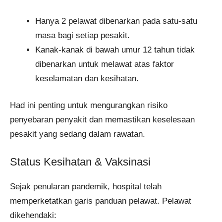
Hanya 2 pelawat dibenarkan pada satu-satu
masa bagi setiap pesakit.
Kanak-kanak di bawah umur 12 tahun tidak
dibenarkan untuk melawat atas faktor
keselamatan dan kesihatan.
Had ini penting untuk mengurangkan risiko
penyebaran penyakit dan memastikan keselesaan
pesakit yang sedang dalam rawatan.
Status Kesihatan & Vaksinasi
Sejak penularan pandemik, hospital telah
memperketatkan garis panduan pelawat. Pelawat
dikehendaki: