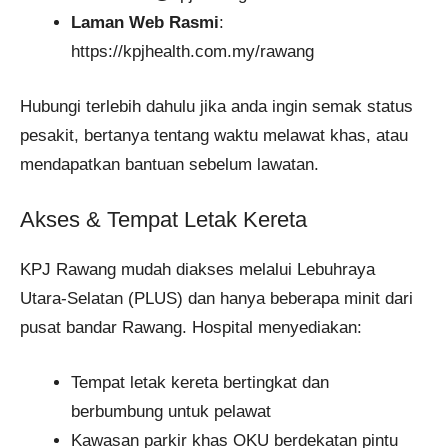
Laman Web Rasmi
:
https://kpjhealth.com.my/rawang
Hubungi terlebih dahulu jika anda ingin semak status
pesakit, bertanya tentang waktu melawat khas, atau
mendapatkan bantuan sebelum lawatan.
Akses & Tempat Letak Kereta
KPJ Rawang mudah diakses melalui Lebuhraya
Utara-Selatan (PLUS) dan hanya beberapa minit dari
pusat bandar Rawang. Hospital menyediakan:
Tempat letak kereta bertingkat dan
berbumbung untuk pelawat
Kawasan parkir khas OKU berdekatan pintu