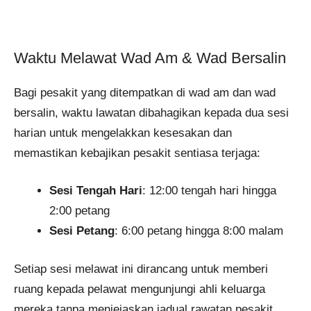
Waktu Melawat Wad Am & Wad Bersalin
Bagi pesakit yang ditempatkan di wad am dan wad
bersalin, waktu lawatan dibahagikan kepada dua sesi
harian untuk mengelakkan kesesakan dan
memastikan kebajikan pesakit sentiasa terjaga:
Sesi Tengah Hari
: 12:00 tengah hari hingga
2:00 petang
Sesi Petang
: 6:00 petang hingga 8:00 malam
Setiap sesi melawat ini dirancang untuk memberi
ruang kepada pelawat mengunjungi ahli keluarga
mereka tanpa menjejaskan jadual rawatan pesakit.