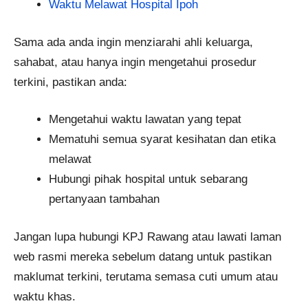
Waktu Melawat Hospital Ipoh
Sama ada anda ingin menziarahi ahli keluarga,
sahabat, atau hanya ingin mengetahui prosedur
terkini, pastikan anda:
Mengetahui waktu lawatan yang tepat
Mematuhi semua syarat kesihatan dan etika
melawat
Hubungi pihak hospital untuk sebarang
pertanyaan tambahan
Jangan lupa hubungi KPJ Rawang atau lawati laman
web rasmi mereka sebelum datang untuk pastikan
maklumat terkini, terutama semasa cuti umum atau
waktu khas.