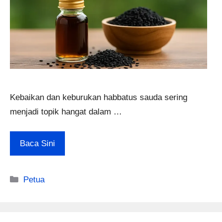
Kebaikan dan keburukan habbatus sauda sering
menjadi topik hangat dalam …
Baca Sini
Categories
Petua