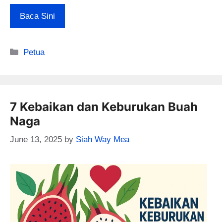
Baca Sini
Categories
Petua
7 Kebaikan dan Keburukan Buah
Naga
June 13, 2025
by
Siah Way Mea