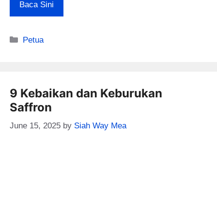
Baca Sini
Categories
Petua
9 Kebaikan dan Keburukan
Saffron
June 15, 2025
by
Siah Way Mea