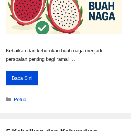
Kebaikan dan keburukan buah naga menjadi
persoalan penting bagi ramai …
Baca Sini
Categories
Petua