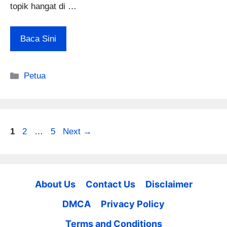
topik hangat di …
Baca Sini
Categories
Petua
Page
Page
Page
1
2
…
5
Next
→
About Us
Contact Us
Disclaimer
DMCA
Privacy Policy
Terms and Conditions