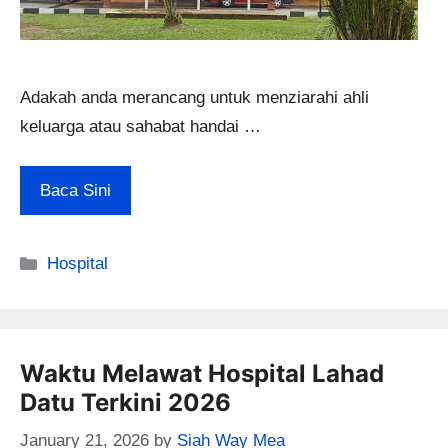
Adakah anda merancang untuk menziarahi ahli
keluarga atau sahabat handai …
Baca Sini
Categories
Hospital
Waktu Melawat Hospital Lahad
Datu Terkini 2026
January 21, 2026
by
Siah Way Mea