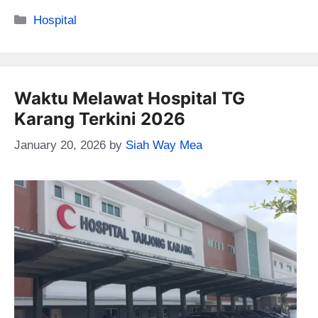
Categories
Hospital
Waktu Melawat Hospital TG
Karang Terkini 2026
January 20, 2026
by
Siah Way Mea