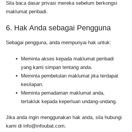
Sila baca dasar privasi mereka sebelum berkongsi
maklumat peribadi.
6. Hak Anda sebagai Pengguna
Sebagai pengguna, anda mempunyai hak untuk:
Meminta akses kepada maklumat peribadi
yang kami simpan tentang anda.
Meminta pembetulan maklumat jika terdapat
kesilapan.
Meminta pemadaman maklumat anda,
tertakluk kepada keperluan undang-undang.
Jika anda ingin menggunakan hak anda, sila hubungi
kami di
info@infoubat.com
.