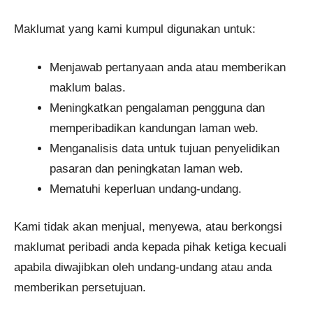
Maklumat yang kami kumpul digunakan untuk:
Menjawab pertanyaan anda atau memberikan
maklum balas.
Meningkatkan pengalaman pengguna dan
memperibadikan kandungan laman web.
Menganalisis data untuk tujuan penyelidikan
pasaran dan peningkatan laman web.
Mematuhi keperluan undang-undang.
Kami tidak akan menjual, menyewa, atau berkongsi
maklumat peribadi anda kepada pihak ketiga kecuali
apabila diwajibkan oleh undang-undang atau anda
memberikan persetujuan.