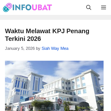
Skip
M
to
content
Waktu Melawat KPJ Penang
Terkini 2026
January 5, 2026
by
Siah Way Mea