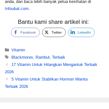
anda, dan baca lebih banyak petua kesihatan di
Infoubat.com
.
Bantu kami share artikel ini:
Facebook
Twitter
LinkedIn
Categories
Vitamin
Tags
Blackmores
,
Rambut
,
Terbaik
17 Vitamin Untuk Hilangkan Mengantuk Terbaik
2026
5 Vitamin Untuk Stabilkan Hormon Wanita
Terbaik 2026