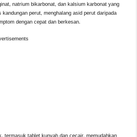
ginat, natrium bikarbonat, dan kalsium karbonat yang
s kandungan perut, menghalang asid perut daripada
imptom dengan cepat dan berkesan.
vertisements
uk, termasuk tablet kunyah dan cecair, memudahkan