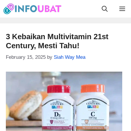
Skip
M
to
content
3 Kebaikan Multivitamin 21st
Century, Mesti Tahu!
February 15, 2025
by
Siah Way Mea