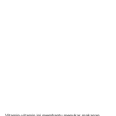
Vitamin-vitamin ini membantu menukar makanan