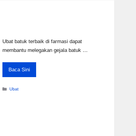
Ubat batuk terbaik di farmasi dapat
membantu melegakan gejala batuk …
Baca Sini
Categories
Ubat