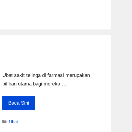
Ubat sakit telinga di farmasi merupakan
pilihan utama bagi mereka …
Baca Sini
Categories
Ubat