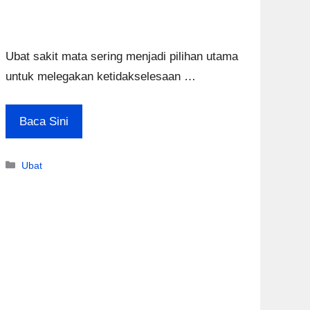
Ubat sakit mata sering menjadi pilihan utama
untuk melegakan ketidakselesaan …
Baca Sini
Categories
Ubat